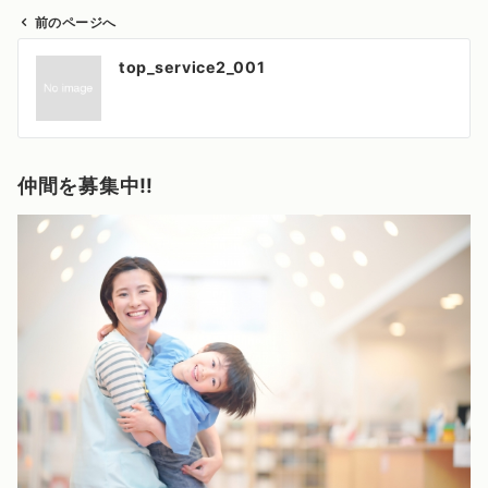
前のページへ
投
top_service2_001
稿
ナ
ビ
ゲ
仲間を募集中‼️
ー
シ
ョ
ン