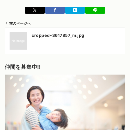
前のページへ
投
cropped-3617857_m.jpg
稿
ナ
ビ
ゲ
仲間を募集中‼️
ー
シ
ョ
ン