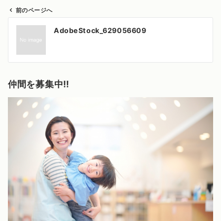
前のページへ
投
AdobeStock_629056609
稿
ナ
ビ
ゲ
仲間を募集中‼️
ー
シ
ョ
ン