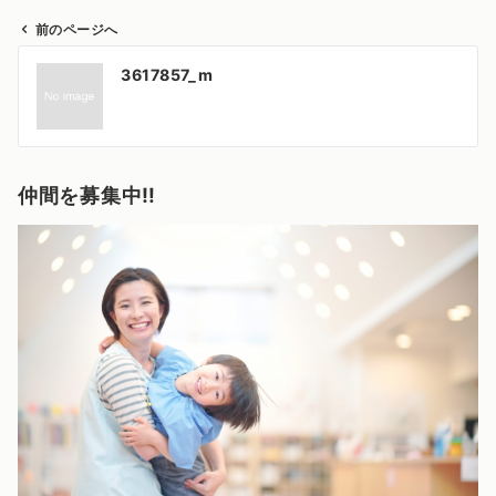
前のページへ
投
3617857_m
稿
ナ
ビ
ゲ
仲間を募集中‼️
ー
シ
ョ
ン