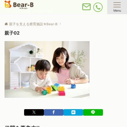
Menu
自分らしく生き抜く力を育む療育
親子を支える療育施設☆Bear-B
親子02