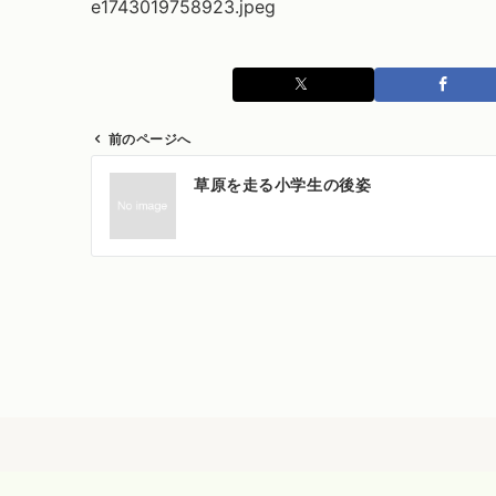
e1743019758923.jpeg
前のページへ
投
草原を走る小学生の後姿
稿
ナ
ビ
ゲ
ー
シ
ョ
ン